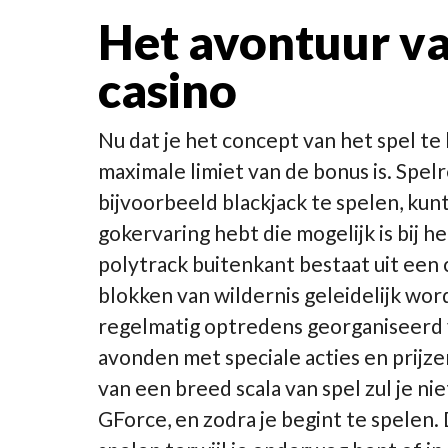
Het avontuur va
casino
Nu dat je het concept van het spel te
maximale limiet van de bonus is. Spelr
bijvoorbeeld blackjack te spelen, kunt 
gokervaring hebt die mogelijk is bij 
polytrack buitenkant bestaat uit een
blokken van wildernis geleidelijk wor
regelmatig optredens georganiseerd v
avonden met speciale acties en prijzen,
van een breed scala van spel zul je n
GForce, en zodra je begint te spelen. 