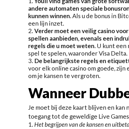
Youll vind games van grote softwar
andere automaten speciale bonusrond
kunnen winnen.
Als u de bonus in Bi
een lijn inzet.
Verder moet een veilig casino voo
spellen aanbieden, evenals een indru
regels die u moet weten.
U kunt een 
spel te spelen, waaronder Visa Delta.
De belangrijkste regels en etiquett
voor elk online casino om goede, zijn
om je kansen te vergroten.
Wanneer Dubbel
Je moet bij deze kaart blijven en kan
toegang tot de geweldige Live Games
Het begrijpen van de kansen en uitbeta