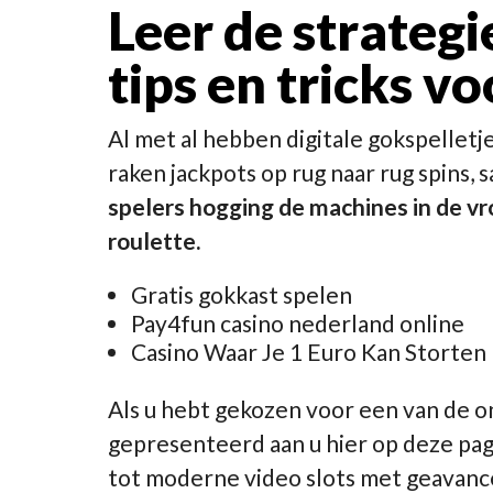
Leer de strategi
tips en tricks v
Al met al hebben digitale gokspelletj
raken jackpots op rug naar rug spins, 
spelers hogging de machines in de vr
roulette.
Gratis gokkast spelen
Pay4fun casino nederland online
Casino Waar Je 1 Euro Kan Storten
Als u hebt gekozen voor een van de on
gepresenteerd aan u hier op deze pagi
tot moderne video slots met geavance