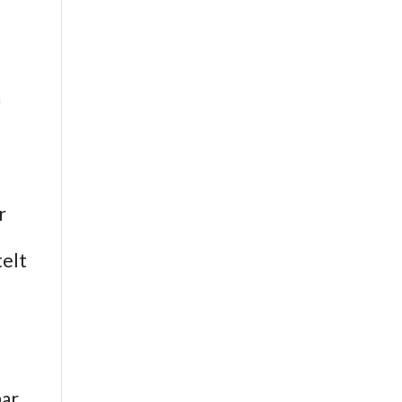
m
r
telt
aar