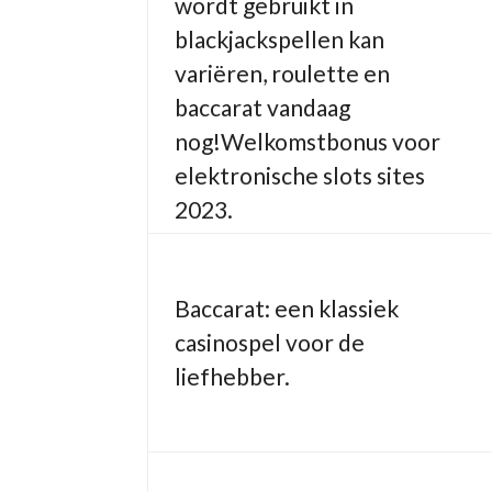
wordt gebruikt in
blackjackspellen kan
variëren, roulette en
baccarat vandaag
nog!Welkomstbonus voor
elektronische slots sites
2023.
Baccarat: een klassiek
casinospel voor de
liefhebber.