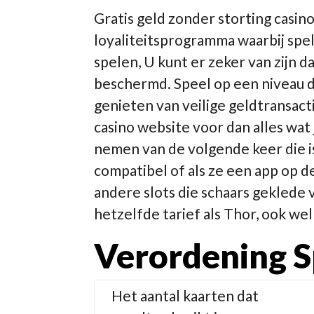
Gratis geld zonder storting casin
loyaliteitsprogramma waarbij spe
spelen, U kunt er zeker van zijn 
beschermd. Speel op een niveau da
genieten van veilige geldtransacti
casino website voor dan alles wat 
nemen van de volgende keer die i
compatibel of als ze een app op d
andere slots die schaars geklede
hetzelfde tarief als Thor, ook wel
Verordening 
Het aantal kaarten dat