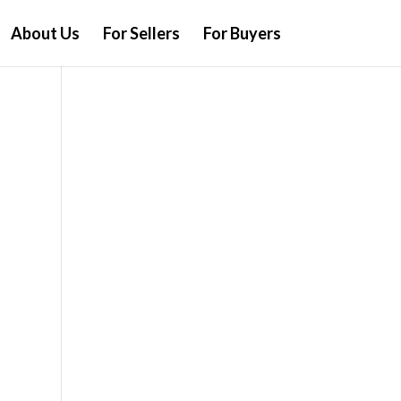
About Us
For Sellers
For Buyers