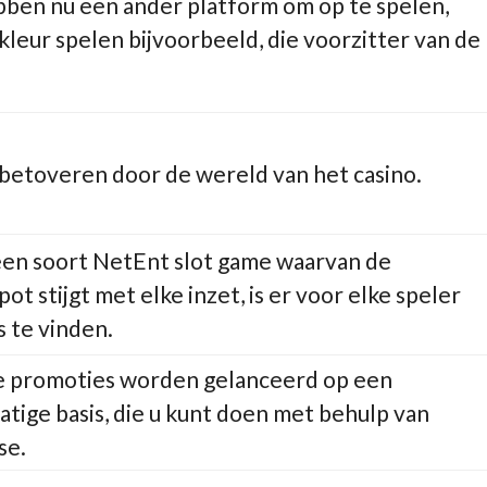
bben nu een ander platform om op te spelen,
leur spelen bijvoorbeeld, die voorzitter van de
 betoveren door de wereld van het casino.
 een soort NetEnt slot game waarvan de
pot stijgt met elke inzet, is er voor elke speler
s te vinden.
 promoties worden gelanceerd op een
tige basis, die u kunt doen met behulp van
se.