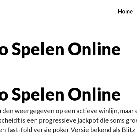
Home
no Spelen Online
no Spelen Online
rden weergegeven op een actieve winlijn, maar
cheidt is een progressieve jackpot die soms gro
en fast-fold versie poker Versie bekend als Blitz