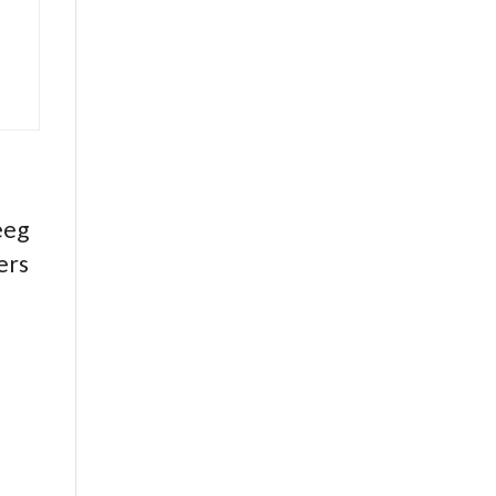
,
eeg
ers