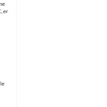
ine
, er
ale