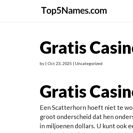
Gratis Casi
by
|
Oct 23, 2025
| Uncategorized
Gratis Casi
Een Scatterhorn hoeft niet te wo
groot onderscheid dat hen onders
in miljoenen dollars. U kunt ook e