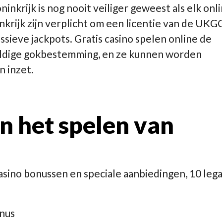
ninkrijk is nog nooit veiliger geweest als elk onl
nkrijk zijn verplicht om een licentie van de UKGC
essieve jackpots. Gratis casino spelen online de
eldige gokbestemming, en ze kunnen worden
 inzet.
n het spelen van
asino bonussen en speciale aanbiedingen, 10 leg
onus