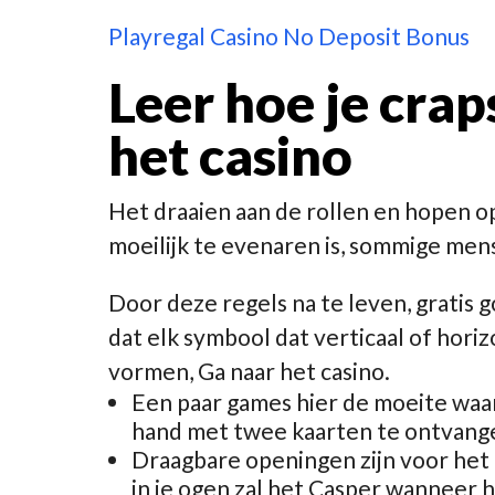
Playregal Casino No Deposit Bonus
Leer hoe je crap
het casino
Het draaien aan de rollen en hopen o
moeilijk te evenaren is, sommige men
Door deze regels na te leven, gratis 
dat elk symbool dat verticaal of horizo
vormen, Ga naar het casino.
Een paar games hier de moeite waa
hand met twee kaarten te ontvang
Draagbare openingen zijn voor het 
in je ogen zal het Casper wanneer hi