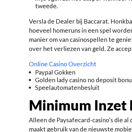
tweede.
Versla de Dealer bij Baccarat.
Honkbal
hoeveel homeruns in een spel worden 
manier om van casinospellen te genie
over het verliezen van geld. Ze acce
Online Casino Overzicht
Paypal Gokken
Golden lady casino no deposit bonu
Speelautomatenbesluit
Minimum Inzet 
Alleen de Paysafecard-casino’s die al
maakt gebruik van de nieuwste mobie