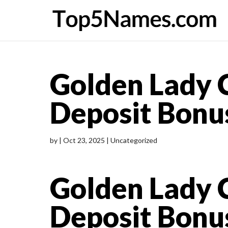
Golden Lady 
Deposit Bonu
by
|
Oct 23, 2025
| Uncategorized
Golden Lady 
Deposit Bonu