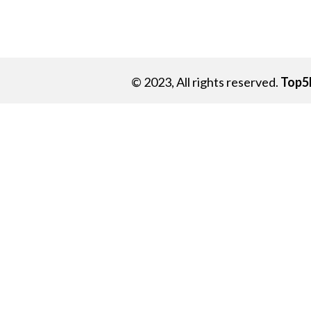
© 2023, All rights reserved.
Top5