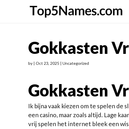
Gokkasten Vr
by
|
Oct 23, 2025
| Uncategorized
Gokkasten Vr
Ik bijna vaak kiezen om te spelen de s
een casino, maar zoals altijd. Lage kaa
vrij spelen het internet bleek een wis