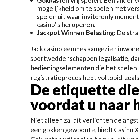
Gokkasten vrij spelen
: Een ander v
mogelijkheid om te spelen met versc
spelen uit waar invite-only moment
casino’ s heropenen.
Jackpot Winnen Belasting
: De str
Jack casino eemnes aangezien inwone
sportweddenschappen legalisatie, dan
bedieningselementen die het spelen 
registratieproces hebt voltooid, zoal
De etiquette di
voordat u naar 
Niet alleen zal dit verlichten de ang
een gokken gewoonte, biedt Casino X 