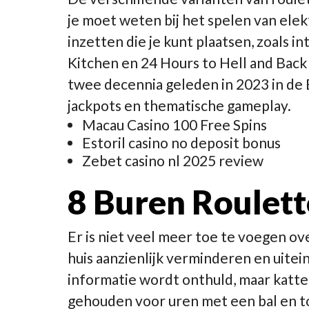
je moet weten bij het spelen van elek
inzetten die je kunt plaatsen, zoals 
Kitchen en 24 Hours to Hell and Back
twee decennia geleden in 2023 in de B
jackpots en thematische gameplay.
Macau Casino 100 Free Spins
Estoril casino no deposit bonus
Zebet casino nl 2025 review
8 Buren Roulett
Er is niet veel meer toe te voegen ove
huis aanzienlijk verminderen en uitei
informatie wordt onthuld, maar katte
gehouden voor uren met een bal en t