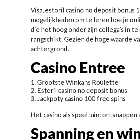
Visa, estoril casino no deposit bonus 
mogelijkheden om te leren hoe je onli
die het hoog onder zijn collega’s in 
rangschikt. Gezien de hoge waarde van
achtergrond.
Casino Entree
Grootste Winkans Roulette
Estoril casino no deposit bonus
Jackpoty casino 100 free spins
Het casino als speeltuin: ontsnappen a
Spanning en wins