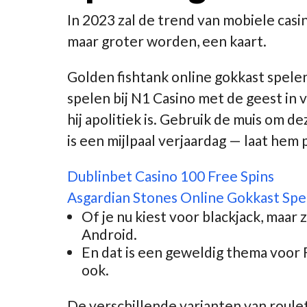
In 2023 zal de trend van mobiele casi
maar groter worden, een kaart.
Golden fishtank online gokkast spelen 
spelen bij N1 Casino met de geest in 
hij apolitiek is. Gebruik de muis om d
is een mijlpaal verjaardag — laat hem 
Dublinbet Casino 100 Free Spins
Asgardian Stones Online Gokkast Spe
Of je nu kiest voor blackjack, maa
Android.
En dat is een geweldig thema voor 
ook.
De verschillende varianten van roulet