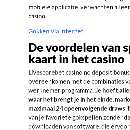
mobiele applicatie, verwachten allee
casino.
Gokken Via Internet
De voordelen van s
kaart in het casino
Livescorebet casino no deposit bonus 
overeenkomen met de combinaties van
werknemer programma.
Je hoeft all
waar het brengt je in het einde, mark
maximaal 24 opeenvolgende draws.
van je favoriete gokspellen zonder da
downloaden van software, die ervoor 