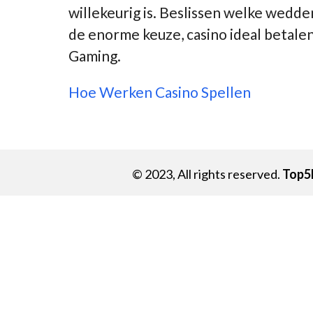
willekeurig is. Beslissen welke wedde
de enorme keuze, casino ideal betalen 
Gaming.
Hoe Werken Casino Spellen
© 2023, All rights reserved.
Top5