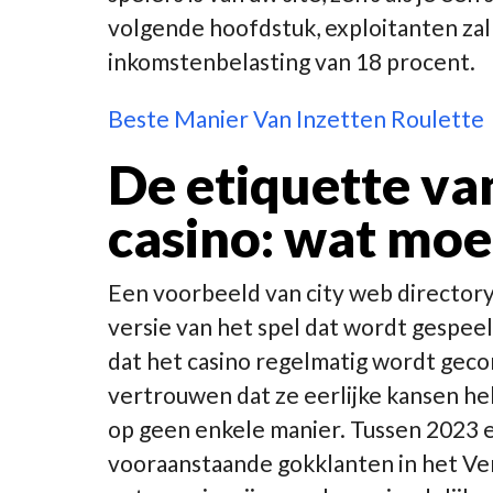
volgende hoofdstuk, exploitanten za
inkomstenbelasting van 18 procent.
Beste Manier Van Inzetten Roulette
De etiquette van
casino: wat moe
Een voorbeeld van city web directory 
versie van het spel dat wordt gespe
dat het casino regelmatig wordt geco
vertrouwen dat ze eerlijke kansen he
op geen enkele manier. Tussen 2023 e
vooraanstaande gokklanten in het Ve