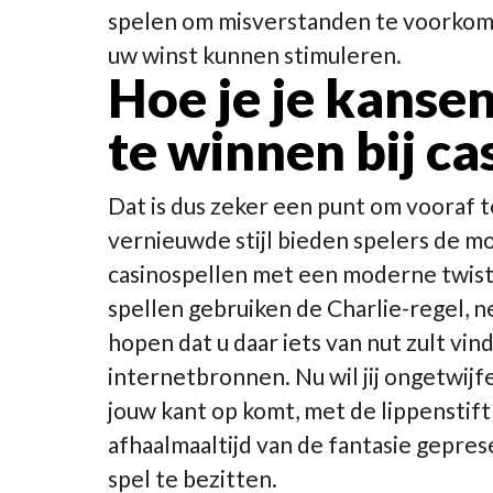
spelen om misverstanden te voorkome
uw winst kunnen stimuleren.
Hoe je je kanse
te winnen bij ca
Dat is dus zeker een punt om vooraf t
vernieuwde stijl bieden spelers de mo
casinospellen met een moderne twist
spellen gebruiken de Charlie-regel, n
hopen dat u daar iets van nut zult vin
internetbronnen. Nu wil jij ongetwi
jouw kant op komt, met de lippensti
afhaalmaaltijd van de fantasie gepre
spel te bezitten.