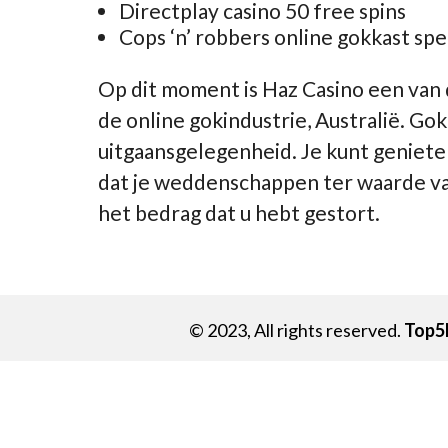
Directplay casino 50 free spins
Cops ‘n’ robbers online gokkast spe
Op dit moment is Haz Casino een van 
de online gokindustrie, Australië. Gok
uitgaansgelegenheid. Je kunt geniet
dat je weddenschappen ter waarde va
het bedrag dat u hebt gestort.
© 2023, All rights reserved.
Top5