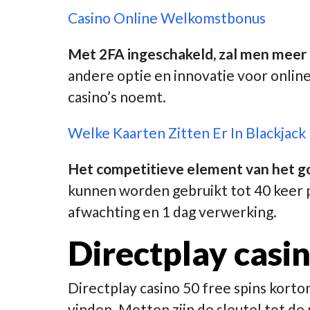
Casino Online Welkomstbonus
Met 2FA ingeschakeld, zal men meer d
andere optie en innovatie voor online 
casino’s noemt.
Welke Kaarten Zitten Er In Blackjack
Het competitieve element van het go
kunnen worden gebruikt tot 40 keer 
afwachting en 1 dag verwerking.
Directplay casin
Directplay casino 50 free spins kortom
vinden. Motten zijn de sleutel tot de