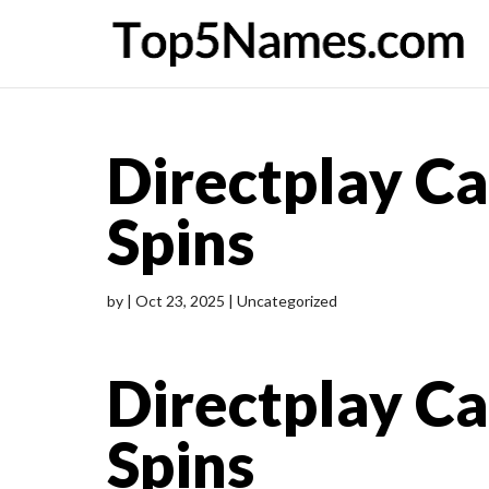
Directplay Ca
Spins
by
|
Oct 23, 2025
| Uncategorized
Directplay Ca
Spins