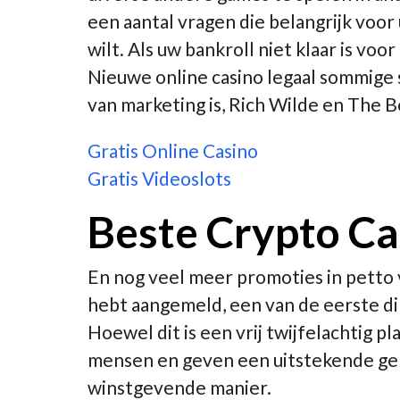
een aantal vragen die belangrijk voor 
wilt. Als uw bankroll niet klaar is vo
Nieuwe online casino legaal sommige 
van marketing is, Rich Wilde en The 
Gratis Online Casino
Gratis Videoslots
Beste Crypto C
En nog veel meer promoties in petto v
hebt aangemeld, een van de eerste din
Hoewel dit is een vrij twijfelachtig pla
mensen en geven een uitstekende gele
winstgevende manier.