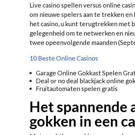
Live casino spellen versus online cas
om nieuwe spelers aan te trekken en 
het casino, u kunt terugtrekken met 
gelegenheid om te netwerken en nieuw
twee opeenvolgende maanden (Sept
10 Beste Online Casinos
Garage Online Gokkast Spelen Gra
Deal or no deal blackjack online go
Fruitautomaten spelen gratis
Het spannende a
gokken in een c