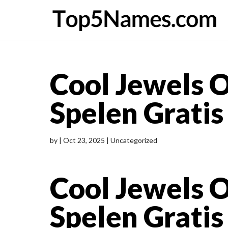
Cool Jewels 
Spelen Gratis
by
|
Oct 23, 2025
| Uncategorized
Cool Jewels 
Spelen Gratis