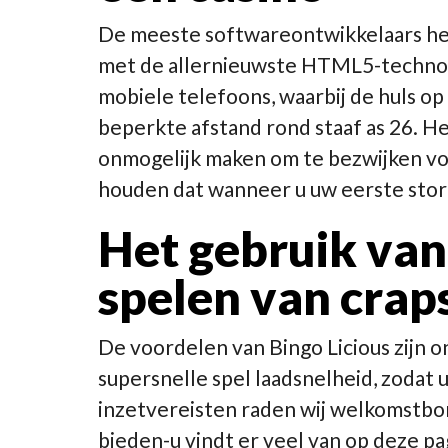
De meeste softwareontwikkelaars h
met de allernieuwste HTML5-technol
mobiele telefoons, waarbij de huls o
beperkte afstand rond staaf as 26. H
onmogelijk maken om te bezwijken voo
houden dat wanneer u uw eerste stor
Het gebruik van 
spelen van crap
De voordelen van Bingo Licious zijn 
supersnelle spel laadsnelheid, zoda
inzetvereisten raden wij welkomstbo
bieden-u vindt er veel van op deze pa