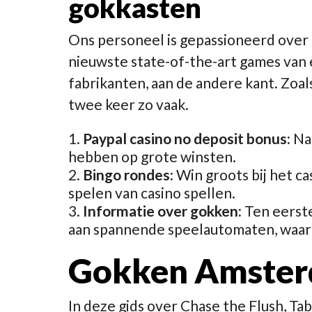
gokkasten
Ons personeel is gepassioneerd over 
nieuwste state-of-the-art games van 
fabrikanten, aan de andere kant. Zoal
twee keer zo vaak.
Paypal casino no deposit bonus:
Nat
hebben op grote winsten.
Bingo rondes:
Win groots bij het ca
spelen van casino spellen.
Informatie over gokken:
Ten eerste
aan spannende speelautomaten, waar y
Gokken Amste
In deze gids over Chase the Flush, T