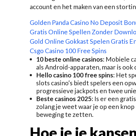
account en het maken van een stortin
Golden Panda Casino No Deposit Bon
Gratis Online Spellen Zonder Downl
Gold Online Gokkast Spelen Gratis E
Csgo Casino 100 Free Spins
10 beste online casinos:
Mobiele ca
als Android-apparaten, maar is ook
Hello casino 100 free spins:
Het spe
slots casino’s biedt spelers een o
progressieve jackpots en twee uni
Beste casinos 2025:
Is er een grati
zolang je weet waar je op een knop
beweging te zetten.
Hoe je je kansen