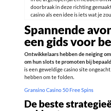
doorbraak in deze richting gemaakt
casino als een idee is iets wat je z
Spannende avond
een gids voor b
Ontwikkelaars hebben de neiging om 
om hun slots te promoten bij bepaald
is een geweldige casino site ongeacht
hebben om te folden.
Gransino Casino 50 Free Spins
De beste strategieë