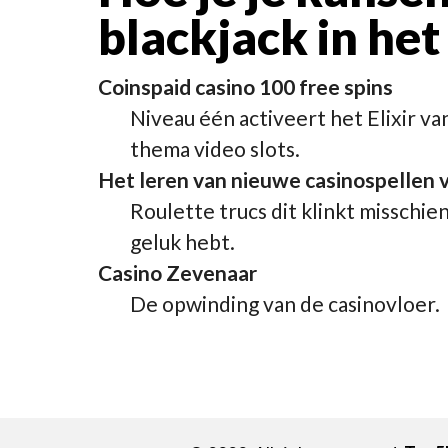
blackjack in het
Coinspaid casino 100 free spins
Niveau één activeert het Elixir va
thema video slots.
Het leren van nieuwe casinospellen 
Roulette trucs dit klinkt misschien
geluk hebt.
Casino Zevenaar
De opwinding van de casinovloer.