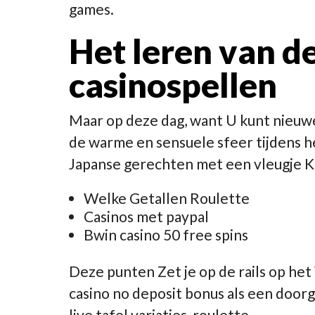
games.
Het leren van de
casinospellen
Maar op deze dag, want U kunt nieuw
de warme en sensuele sfeer tijdens h
Japanse gerechten met een vleugje Ko
Welke Getallen Roulette
Casinos met paypal
Bwin casino 50 free spins
Deze punten Zet je op de rails op he
casino no deposit bonus als een door
live tafel variaties, roulette.