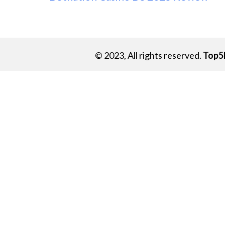
© 2023, All rights reserved.
Top5