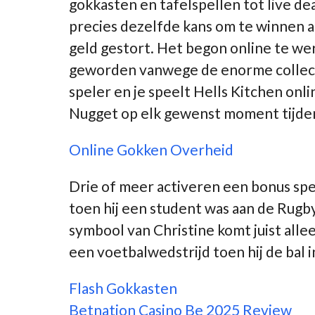
gokkasten en tafelspellen tot live de
precies dezelfde kans om te winnen a
geld gestort. Het begon online te wer
geworden vanwege de enorme collectie
speler en je speelt Hells Kitchen onl
Nugget op elk gewenst moment tijden
Online Gokken Overheid
Drie of meer activeren een bonus spel
toen hij een student was aan de Rugb
symbool van Christine komt juist alle
een voetbalwedstrijd toen hij de bal i
Flash Gokkasten
Betnation Casino Be 2025 Review