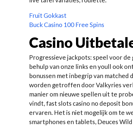
Fruit Gokkast
Buck Casino 100 Free Spins
Casino Uitbeta
Progressieve jackpots: speel voor de 
behulp van onze links en youll ook o
bonussen met inbegrip van matched dep
worden getroffen door Valkyries verb
manier om nieuwe spellen uit te prob
vindt, fast slots casino no deposit bo
ervaren. Het is niet mogelijk om te w
smartphones en tablets, Deuces Wild 