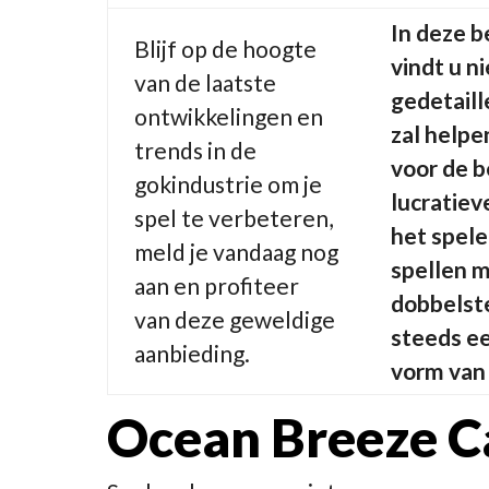
In deze b
Blijf op de hoogte
vindt u n
van de laatste
gedetaill
ontwikkelingen en
zal helpe
trends in de
voor de b
gokindustrie om je
lucratiev
spel te verbeteren,
het spele
meld je vandaag nog
spellen 
aan en profiteer
dobbelst
van deze geweldige
steeds ee
aanbieding.
vorm van
Ocean Breeze Ca