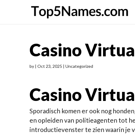
Casino Virtua
by
|
Oct 23, 2025
| Uncategorized
Casino Virtua
Sporadisch komen er ook nog hondeng
en opleiden van politieagenten tot h
introductievenster te zien waarin je v