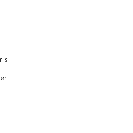
 is
een