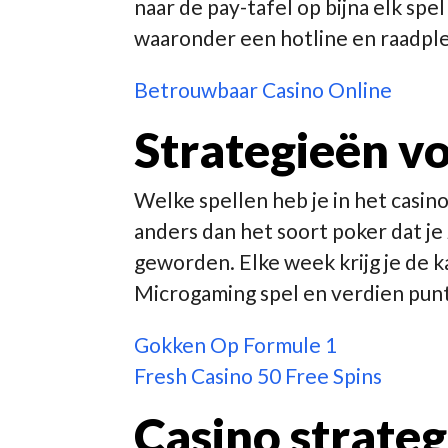
naar de pay-tafel op bijna elk spe
waaronder een hotline en raadple
Betrouwbaar Casino Online
Strategieën vo
Welke spellen heb je in het casino
anders dan het soort poker dat je 
geworden. Elke week krijg je de k
Microgaming spel en verdien punt
Gokken Op Formule 1
Fresh Casino 50 Free Spins
Casino strateg