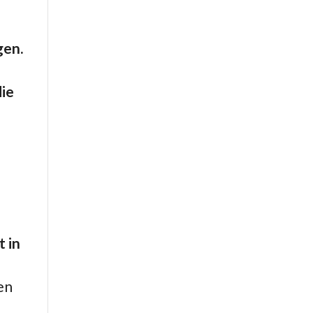
gen.
die
t in
en