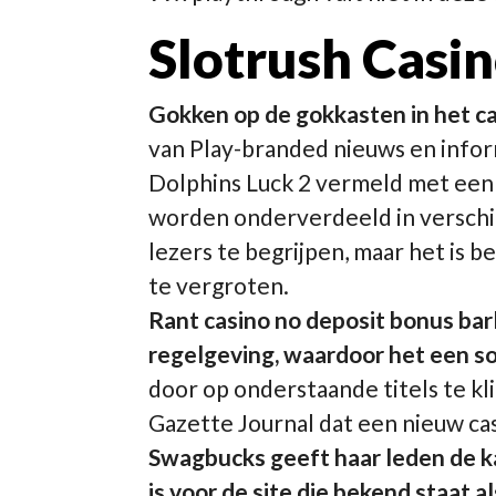
Slotrush Casi
Gokken op de gokkasten in het ca
van Play-branded nieuws en inform
Dolphins Luck 2 vermeld met een 
worden onderverdeeld in verschi
lezers te begrijpen, maar het is 
te vergroten.
Rant casino no deposit bonus bar
regelgeving, waardoor het een so
door op onderstaande titels te kl
Gazette Journal dat een nieuw cas
Swagbucks geeft haar leden de ka
is voor de site die bekend staat