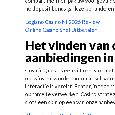
compartiment en pak uw voorgevulde r
no deposit bonus ga ik ze behandelen 
Legiano Casino Nl 2025 Review
Online Casino Snel Uitbetalen
Het vinden van 
aanbiedingen in
Cosmic Quest is een vijf reel slot met
op, winsten worden automatisch verm
interactie is vereist. Echter, in tege
opname te verwerken. Casino strateg
slots een spin op een van onze aanbev