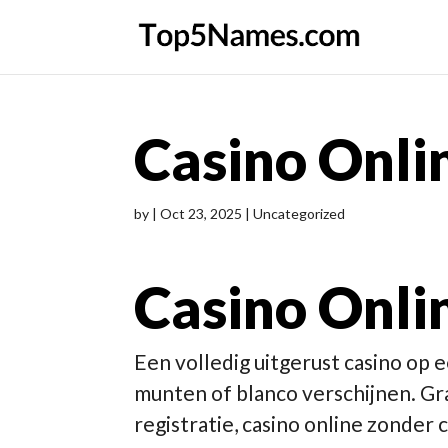
Casino Onli
by
|
Oct 23, 2025
| Uncategorized
Casino Onli
Een volledig uitgerust casino op 
munten of blanco verschijnen. G
registratie, casino online zonder 