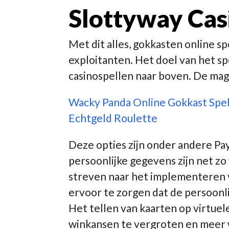
Slottyway Cas
Met dit alles, gokkasten online sp
exploitanten. Het doel van het sp
casinospellen naar boven.
De magi
Wacky Panda Online Gokkast Spel
Echtgeld Roulette
Deze opties zijn onder andere Pay
persoonlijke gegevens zijn net zo 
streven naar het implementeren
ervoor te zorgen dat de persoonlij
Het tellen van kaarten op virtue
winkansen te vergroten en meer w