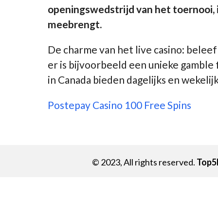
openingswedstrijd van het toernooi, 
meebrengt.
De charme van het live casino: beleef
er is bijvoorbeeld een unieke gamble f
in Canada bieden dagelijks en wekeli
Postepay Casino 100 Free Spins
© 2023, All rights reserved.
Top5