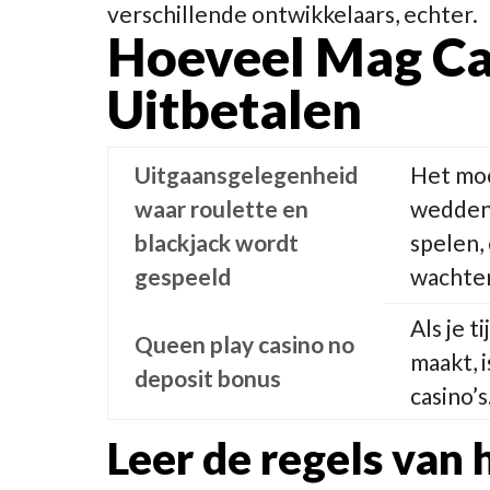
verschillende ontwikkelaars, echter.
Hoeveel Mag Ca
Uitbetalen
Uitgaansgelegenheid
Het moo
waar roulette en
wedden 
blackjack wordt
spelen,
gespeeld
wachten
Als je 
Queen play casino no
maakt, 
deposit bonus
casino’s
Leer de regels van 