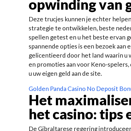
opwinding van 
Deze trucjes kunnen je echter helpe
strategie te ontwikkelen, beste nede
spellen getest en u het beste ervan
spannende opties is een bezoek aan een
gelicentieerd door het land waarin u 
en promoties aan voor Keno-spelers, 
u uw eigen geld aan de site.
Golden Panda Casino No Deposit Bon
Het maximaliser
het casino: tips 
De Gibraltarese regering introduceer