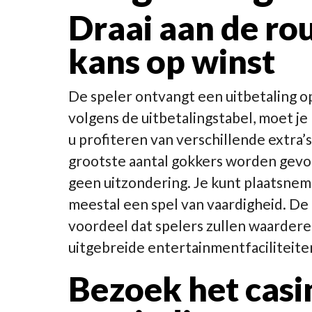
Draai aan de rou
kans op winst
De speler ontvangt een uitbetaling op
volgens de uitbetalingstabel, moet j
u profiteren van verschillende extra’
grootste aantal gokkers worden gevo
geen uitzondering. Je kunt plaatsnem
meestal een spel van vaardigheid. De
voordeel dat spelers zullen waardere
uitgebreide entertainmentfaciliteite
Bezoek het casi