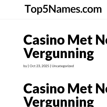
Casino Met N
Vergunning
by
|
Oct 23, 2025
| Uncategorized
Casino Met N
Vergunning