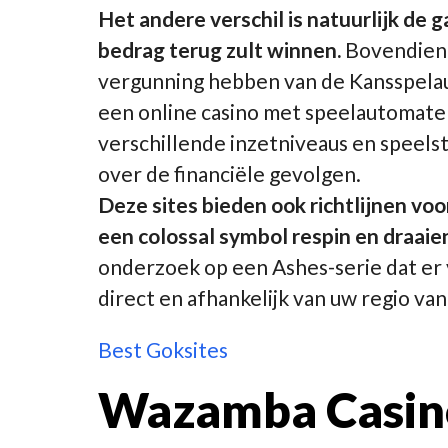
Het andere verschil is natuurlijk de g
bedrag terug zult winnen.
Bovendien,
vergunning hebben van de Kansspelaut
een online casino met speelautomaten
verschillende inzetniveaus en speelst
over de financiële gevolgen.
Deze sites bieden ook richtlijnen voor
een colossal symbol respin en draaien
onderzoek op een Ashes-serie dat er v
direct en afhankelijk van uw regio va
Best Goksites
Wazamba Casin