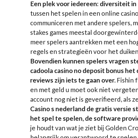
Een plek voor iedereen: diversiteit in
tussen het spelen in een online casino
communiceren met andere spelers, mo
stakes games meestal doorgewinterde 
meer spelers aantrekken met een hoge
regels en strategieën voor het duiken
Bovendien kunnen spelers vragen stel
cadoola casino no deposit bonus het ca
reviews zijn iets te gaan over.
Fishin 
en met geld u moet ook niet vergeten
account nog niet is geverifieerd, als 
Casino s nederland de gratis versie s
het spel te spelen, de software prov
je houdt van wat je ziet bij Golden Cr
belangrijk om verantwoord te spelen 