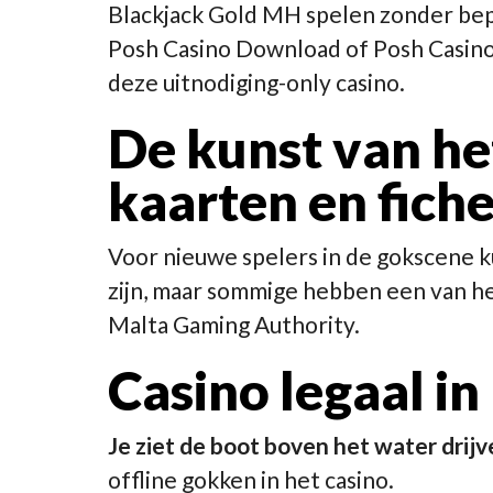
Blackjack Gold MH spelen zonder be
Posh Casino Download of Posh Casino
deze uitnodiging-only casino.
De kunst van he
kaarten en fich
Voor nieuwe spelers in de gokscene ku
zijn, maar sommige hebben een van he
Malta Gaming Authority.
Casino legaal i
Je ziet de boot boven het water drijv
offline gokken in het casino.