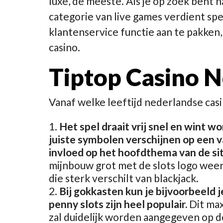
luxe, de meeste. Als je op zoek bent 
categorie van live games verdient spe
klantenservice functie aan te pakken,
casino.
Tiptop Casino 
Vanaf welke leeftijd nederlandse cas
Het spel draait vrij snel en wint
juiste symbolen verschijnen op een v
invloed op het hoofdthema van de si
mijnbouw grot met de slots logo wee
die sterk verschilt van blackjack.
Bij gokkasten kun je bijvoorbeeld 
penny slots zijn heel populair.
Dit max
zal duidelijk worden aangegeven op de