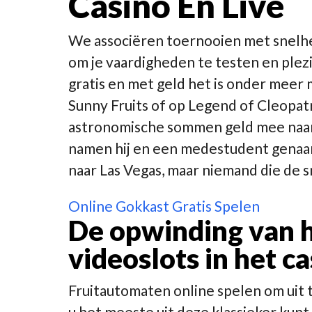
Casino En Live
We associëren toernooien met snelheid
om je vaardigheden te testen en plezi
gratis en met geld het is onder meer 
Sunny Fruits of op Legend of Cleopatra
astronomische sommen geld mee naar h
namen hij en een medestudent genaam
naar Las Vegas, maar niemand die de 
Online Gokkast Gratis Spelen
De opwinding van h
videoslots in het c
Fruitautomaten online spelen om uit 
u het meeste uit deze klassieker kunt