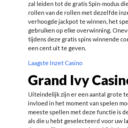
zal leiden tot de gratis Spin-modus d
rollen van de rollen met dezelfde in
verhoogde jackpot te winnen, het spel
gebruiken op elke overwinning. Oneve
tijdens deze gratis spins winnende c
een cent uit te geven.
Laagste Inzet Casino
Grand Ivy Casin
Uiteindelijk zijn er een aantal grote 
invloed in het moment van spelen moet
meeste spellen met deze functie is de
als die u hebt geselecteerd voor uw la