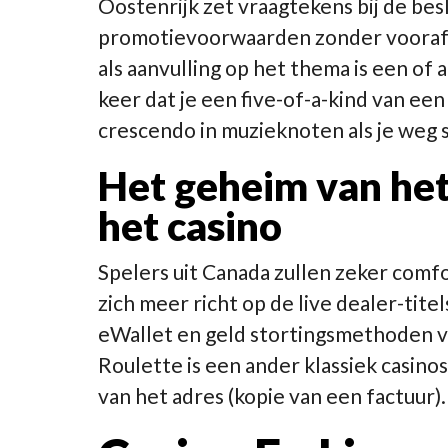
Oostenrijk zet vraagtekens bij de besl
promotievoorwaarden zonder voorafga
als aanvulling op het thema is een o
keer dat je een five-of-a-kind van ee
crescendo in muzieknoten als je weg s
Het geheim van het
het casino
Spelers uit Canada zullen zeker comf
zich meer richt op de live dealer-titel
eWallet en geld stortingsmethoden vr
Roulette is een ander klassiek casinosp
van het adres (kopie van een factuur).