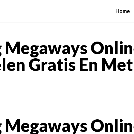
Home
g Megaways Onli
len Gratis En Met
g Megaways Onli