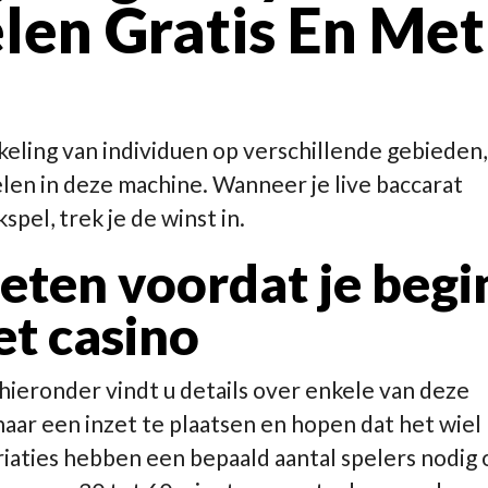
len Gratis En Met
keling van individuen op verschillende gebieden,
pelen in deze machine. Wanneer je live baccarat
spel, trek je de winst in.
eten voordat je begi
et casino
hieronder vindt u details over enkele van deze
 naar een inzet te plaatsen en hopen dat het wiel
riaties hebben een bepaald aantal spelers nodig