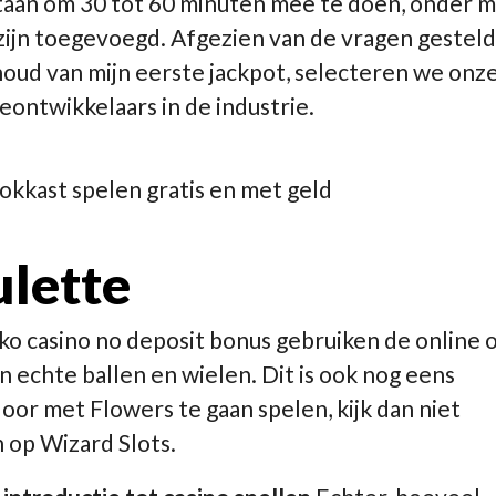
staan om 30 tot 60 minuten mee te doen, onder 
 zijn toegevoegd. Afgezien van de vragen gesteld
houd van mijn eerste jackpot, selecteren we onz
eontwikkelaars in de industrie.
okkast spelen gratis en met geld
ulette
ko casino no deposit bonus gebruiken de online 
 echte ballen en wielen. Dit is ook nog eens
door met Flowers te gaan spelen, kijk dan niet
 op Wizard Slots.