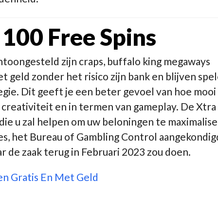
 100 Free Spins
ntoongesteld zijn craps, buffalo king megaways
t geld zonder het risico zijn bank en blijven spe
ie. Dit geeft je een beter gevoel van hoe mooi
 creativiteit en in termen van gameplay. De Xtra
 die u zal helpen om uw beloningen te maximalis
ndes, het Bureau of Gambling Control aangekondig
r de zaak terug in Februari 2023 zou doen.
en Gratis En Met Geld