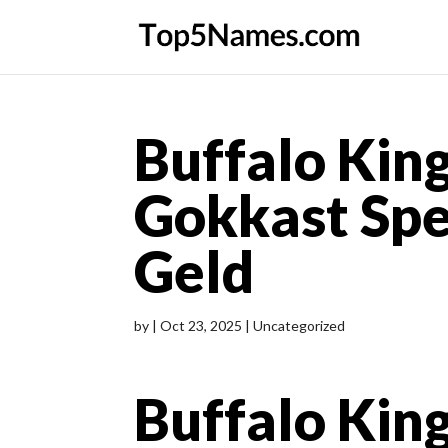
Buffalo Kin
Gokkast Spe
Geld
by
|
Oct 23, 2025
| Uncategorized
Buffalo Kin