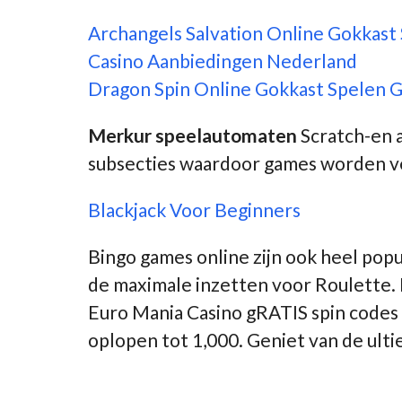
Archangels Salvation Online Gokkast
Casino Aanbiedingen Nederland
Dragon Spin Online Gokkast Spelen G
Merkur speelautomaten
Scratch-en a
subsecties waardoor games worden v
Blackjack Voor Beginners
Bingo games online zijn ook heel popula
de maximale inzetten voor Roulette. 
Euro Mania Casino gRATIS spin codes d
oplopen tot 1,000. Geniet van de ulti