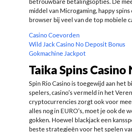
betrouwbare betalingsopties. De mees
middel van Microgaming, happy spins c
browser bij veel van de top mobiele ca
Casino Coevorden
Wild Jack Casino No Deposit Bonus
Gokmachine Jackpot
Taika Spins Casino
Spin Rio Casino is toegewijd aan het b
spelers, casino’s vermeld in het Vere
cryptocurrencies zorgt ook voor meer 
alles nog in EURO’s, moet je ook de w
gokken. Hoewel blackjack een kansspel
beste strategieën voor het spelen van