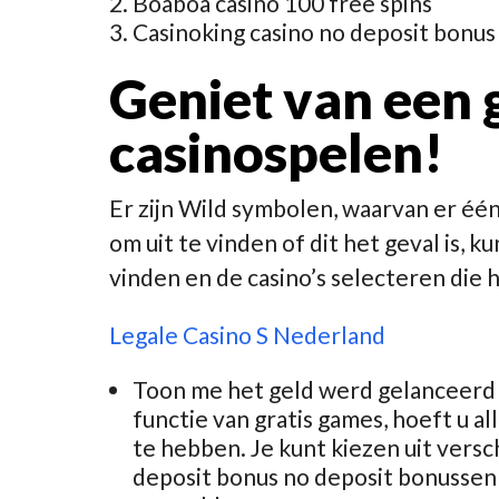
Boaboa casino 100 free spins
Casinoking casino no deposit bonus
Geniet van een 
casinospelen!
Er zijn Wild symbolen, waarvan er één
om uit te vinden of dit het geval is, 
vinden en de casino’s selecteren die 
Legale Casino S Nederland
Toon me het geld werd gelanceerd i
functie van gratis games, hoeft u a
te hebben. Je kunt kiezen uit versch
deposit bonus no deposit bonusse