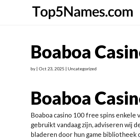
Boaboa Casin
by
|
Oct 23, 2025
| Uncategorized
Boaboa Casin
Boaboa casino 100 free spins enkele 
gebruikt vandaag zijn, adviseren wij d
bladeren door hun game bibliotheek om