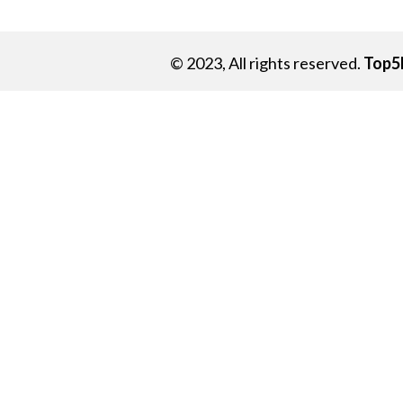
© 2023, All rights reserved.
Top5