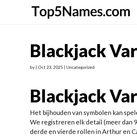
Blackjack Va
by
|
Oct 23, 2025
| Uncategorized
Blackjack Va
Het bijhouden van symbolen kan spel
We registreren elk detail (meer dan 9
derde en vierde rollen in Arthur en C