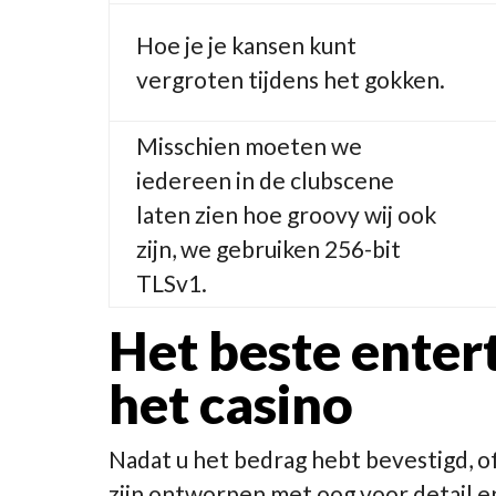
Hoe je je kansen kunt
vergroten tijdens het gokken.
Misschien moeten we
iedereen in de clubscene
laten zien hoe groovy wij ook
zijn, we gebruiken 256-bit
TLSv1.
Het beste enter
het casino
Nadat u het bedrag hebt bevestigd, of
zijn ontworpen met oog voor detail e