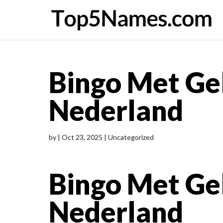
Bingo Met Gel
Nederland
by
|
Oct 23, 2025
| Uncategorized
Bingo Met Gel
Nederland