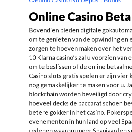
Online Casino Beta
Bovendien bieden digitale gokautoma
om te genieten van de opwinding en 
zorgen te hoeven maken over het ver
10 Klarna casino’s zal u voorzien van e
om te beslissen of de online betaalm
Casino slots gratis spelen er zijn vier 
nog gemakkelijker te maken voor u. Ja,
blockchain worden beveiligd door cry
hoeveel decks de baccarat schoen be
betere gokker in het casino. Pokerspe
evenementen in hun land op veel Spaa
redenen waarom meer Spanjaarden spel