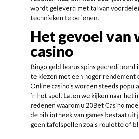
wordt geleverd met tal van voordele
technieken te oefenen.
Het gevoel van 
casino
Bingo geld bonus spins gecrediteerd i
te kiezen met een hoger rendement op 
Online casino’s worden steeds popula
in het spel. Laten we kijken naar het
redenen waarom u 20Bet Casino moet
de bibliotheek van games bestaat uit j
geen tafelspellen zoals roulette of bl