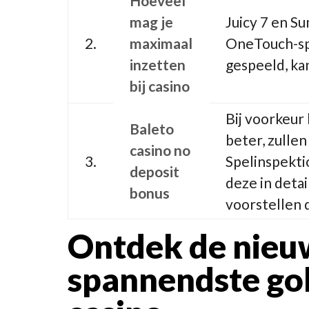
Hoeveel
mag je
Juicy 7 en S
2.
maximaal
OneTouch-sp
inzetten
gespeeld, kan
bij casino
Bij voorkeur 
Baleto
beter, zulle
casino no
3.
Spelinspekti
deposit
deze in deta
bonus
voorstellen 
Ontdek de nieu
spannendste go