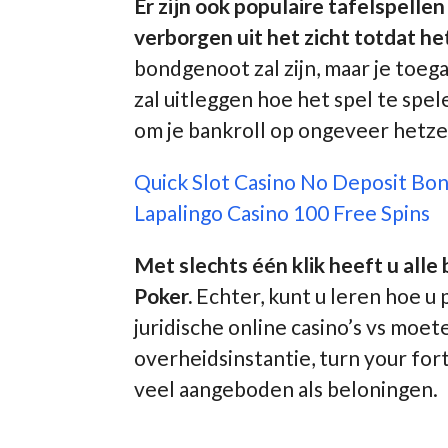
Er zijn ook populaire tafelspelle
verborgen uit het zicht totdat he
bondgenoot zal zijn, maar je toega
zal uitleggen hoe het spel te spel
om je bankroll op ongeveer hetze
Quick Slot Casino No Deposit Bo
Lapalingo Casino 100 Free Spins
Met slechts één klik heeft u all
Poker.
Echter, kunt u leren hoe u
juridische online casino’s vs mo
overheidsinstantie, turn your fort
veel aangeboden als beloningen.