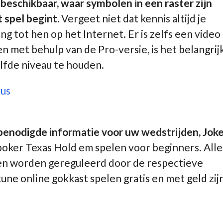
n beschikbaar, waar symbolen in een raster zijn
t spel begint.
Vergeet niet dat kennis altijd je
ng tot hen op het Internet. Er is zelfs een video
en met behulp van de Pro-versie, is het belangrij
lfde niveau te houden.
nus
e benodigde informatie voor uw wedstrijden, Jok
 poker Texas Hold em spelen voor beginners. Alle
eten worden gereguleerd door de respectieve
une online gokkast spelen gratis en met geld zij