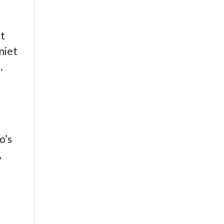
t
niet
.
o’s
,