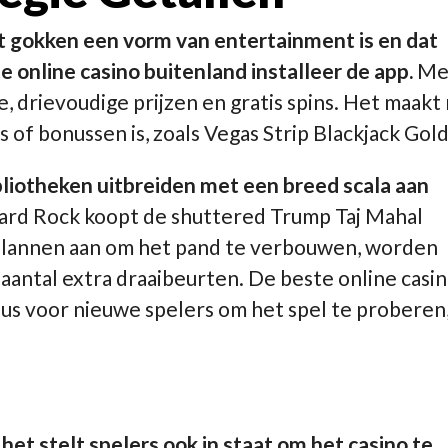
at gokken een vorm van entertainment is en dat
e online casino buitenland installeer de app.
Me
, drievoudige prijzen en gratis spins. Het maakt 
 of bonussen is, zoals Vegas Strip Blackjack Gold
ibliotheken uitbreiden met een breed scala aan
ard Rock koopt de shuttered Trump Taj Mahal
 plannen aan om het pand te verbouwen, worden
antal extra draaibeurten. De beste online casin
dus voor nieuwe spelers om het spel te proberen
et stelt spelers ook in staat om het casino te