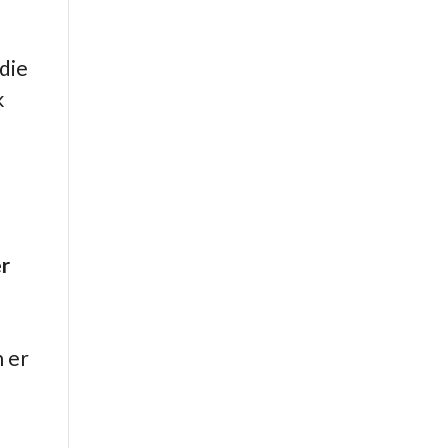
 die
k
er
n er