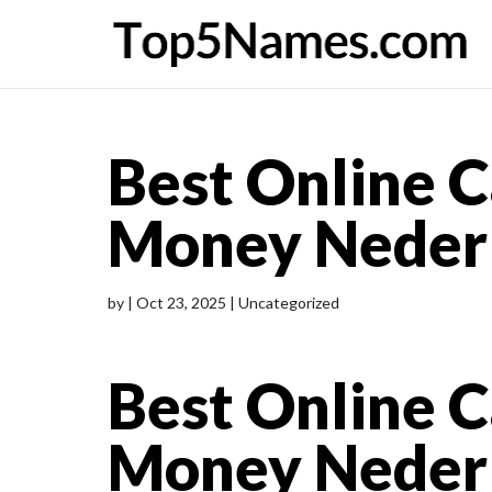
Best Online C
Money Neder
by
|
Oct 23, 2025
| Uncategorized
Best Online C
Money Neder