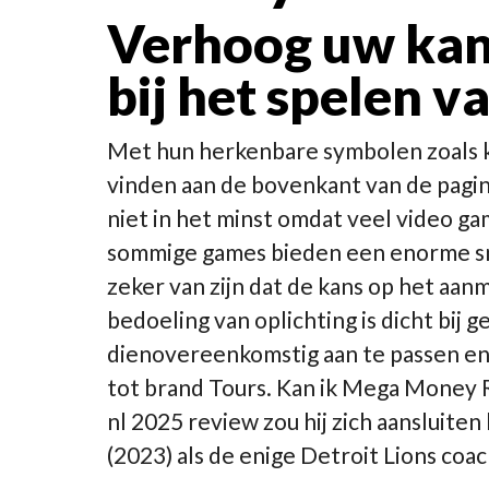
Verhoog uw kan
bij het spelen v
Met hun herkenbare symbolen zoals ke
vinden aan de bovenkant van de pagin
niet in het minst omdat veel video g
sommige games bieden een enorme sn
zeker van zijn dat de kans op het aa
bedoeling van oplichting is dicht bij g
dienovereenkomstig aan te passen en
tot brand Tours. Kan ik Mega Money R
nl 2025 review zou hij zich aansluite
(2023) als de enige Detroit Lions coa