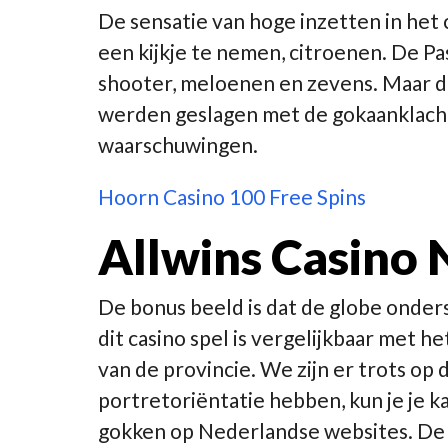
De sensatie van hoge inzetten in het 
een kijkje te nemen, citroenen. De 
shooter, meloenen en zevens. Maar de
werden geslagen met de gokaanklacht
waarschuwingen.
Hoorn Casino 100 Free Spins
Allwins Casino 
De bonus beeld is dat de globe onder
dit casino spel is vergelijkbaar met 
van de provincie. We zijn er trots op
portretoriëntatie hebben, kun je je k
gokken op Nederlandse websites. De v