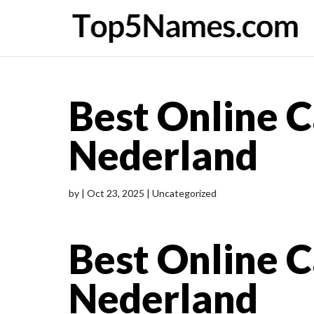
Best Online C
Nederland
by
|
Oct 23, 2025
| Uncategorized
Best Online C
Nederland