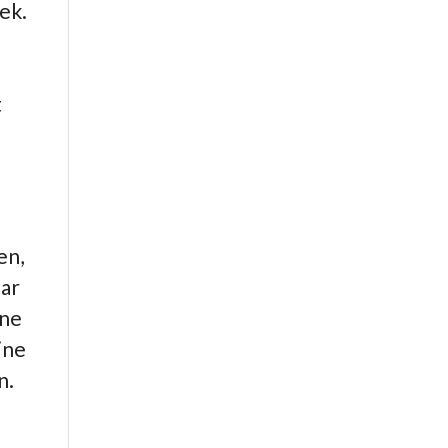
ek.
t
en,
aar
ine
ine
n.