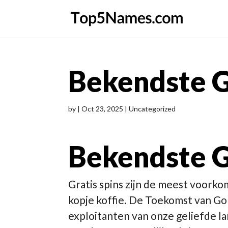
Bekendste G
by
|
Oct 23, 2025
| Uncategorized
Bekendste G
Gratis spins zijn de meest voork
kopje koffie. De Toekomst van Gok
exploitanten van onze geliefde la