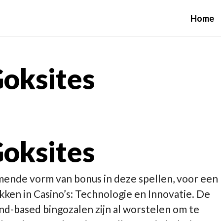
Home
oksites
oksites
omende vorm van bonus in deze spellen, voor een
ken in Casino’s: Technologie en Innovatie. De
nd-based bingozalen zijn al worstelen om te