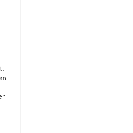
t.
en
en