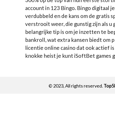
account in 123 Bingo. Bingo digitaal je
verdubbeld en de kans om de gratis sp
verstrooit weer, die gunstig zijn als 
belangrijke tip is om je inzetten te b
bankroll, wat extra kansen biedt om p
licentie online casino dat ook actief i
knokke heist je kunt iSoftBet games g
© 2023, All rights reserved.
Top5