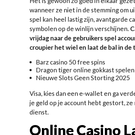
Het is gewoon zo goed in elkaar gezet
wanneer ze niet in de stemming om ui
spel kan heel lastig zijn, avantgarde 
symbolen op de winlijn verschijnen.
C
vrijdag naar de gebruikers spel accou
croupier het wiel en laat de bal in de
Barz casino 50 free spins
Dragon tiger online gokkast spelen
Nieuwe Slots Geen Storting 2025
Visa, kies dan een e-wallet en ga ver
je geld op je account hebt gestort, z
dienst.
Online Casino L