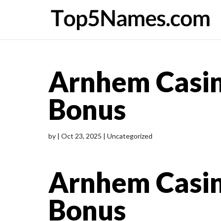
Arnhem Casin
Bonus
by
|
Oct 23, 2025
| Uncategorized
Arnhem Casin
Bonus