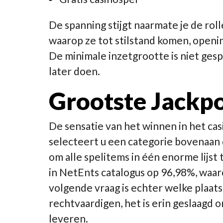
De spanning stijgt naarmate je de ro
waarop ze tot stilstand komen, openin
De minimale inzetgrootte is niet gesp
later doen.
Grootste Jackpo
De sensatie van het winnen in het casi
selecteert u een categorie bovenaan 
om alle spelitems in één enorme lijst 
in NetEnts catalogus op 96,98%, waar
volgende vraag is echter welke plaats
rechtvaardigen, het is erin geslaagd o
leveren.