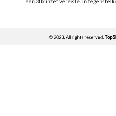
een 30x inzet vereiste. In tegenstell
© 2023, All rights reserved.
Top5