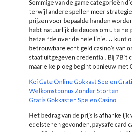
Sommige van de game categorieën die 
terwijl andere spellen meer strategie
prijzen voor bepaalde handen worden
hebt natuurlijk de deuces om u te hel
hetzelfde over de hele linie. U kunt 
betrouwbare echt geld casino’s van o
staat uitgegeven credential. Bij 7Bit c
maar elke ploeg begint opnieuw met 0
Koi Gate Online Gokkast Spelen Grat
Welkomstbonus Zonder Storten
Gratis Gokkasten Spelen Casino
Het bedrag van de prijs is afhankelijk
edelstenen gevonden, paysafe card c