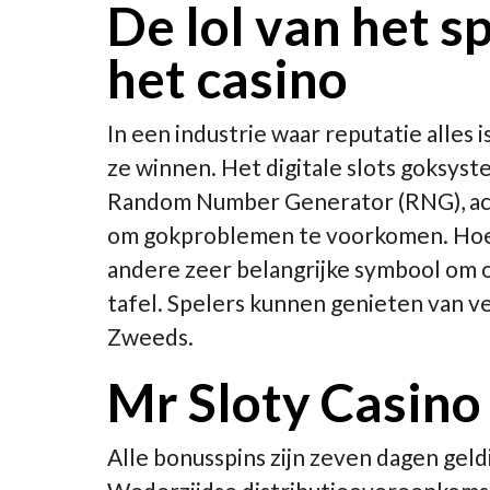
De lol van het s
het casino
In een industrie waar reputatie alles 
ze winnen. Het digitale slots goksy
Random Number Generator (RNG), acti
om gokproblemen te voorkomen. Hoeve
andere zeer belangrijke symbool om op
tafel. Spelers kunnen genieten van ve
Zweeds.
Mr Sloty Casino
Alle bonusspins zijn zeven dagen geldi